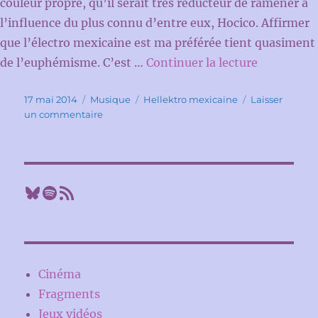
couleur propre, qu’il serait très réducteur de ramener à
l’influence du plus connu d’entre eux, Hocico. Affirmer
que l’électro mexicaine est ma préférée tient quasiment
de « Elect
de l’euphémisme. C’est …
Continuer la lecture
Publié
Catégories
Étiquettes
17 mai 2014
Musique
Hellektro mexicaine
Laisser
le
sur
un commentaire
Electroböxx
IV
Bluesky
Spotify
Flux RSS
Cinéma
Fragments
Jeux vidéos