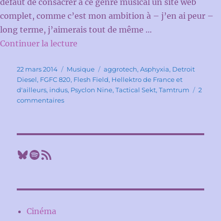
défaut de consacrer à ce genre musical un site web
complet, comme c’est mon ambition à – j’en ai peur –
long terme, j’aimerais tout de même …
de « Electroböxx III »
Continuer la lecture
Publié
Catégories
Étiquettes
22 mars 2014
Musique
aggrotech
,
Asphyxia
,
Detroit
le
Diesel
,
FGFC 820
,
Flesh Field
,
Hellektro de France et
d'ailleurs
,
indus
,
Psyclon Nine
,
Tactical Sekt
,
Tamtrum
2
sur
commentaires
Electroböxx
III
Bluesky
Spotify
Flux RSS
Cinéma