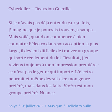
Cyberkiller – Reaxxion Guerilla.
Si je n’avais pas déjà entendu ça 250 fois,
j’imagine que je pourrais trouver ça sympa…
Mais voilà, quand on commence à bien
connaître l’électro dans son acception la plus
large, il devient difficile de trouver un groupe
qui sorte réellement du lot. Résultat, j’en
reviens toujours à mon impression première :
ce n’est pas le genre qui importe. L’électro
pourrait et même devrait être mon genre
préféré, mais dans les faits,
Hocico
est mon
groupe préféré. Nuance.
Auteur
Publié
Catégories
Étiquettes
Kalys
26 juillet 2012
Musique
Hellektro nulle
le