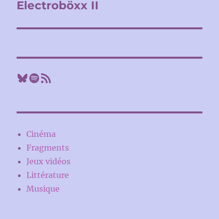
Electroböxx II
Publication
suivante :
Bluesky
Spotify
Flux RSS
Cinéma
Fragments
Jeux vidéos
Littérature
Musique