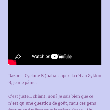
Razor – Cyclone B (haha, super, la réf au Zyklon
B, je me pâme.
C’est juste… chiant, non? Je sais bien que ce
n’est qu’une question de goût, mais ces gens