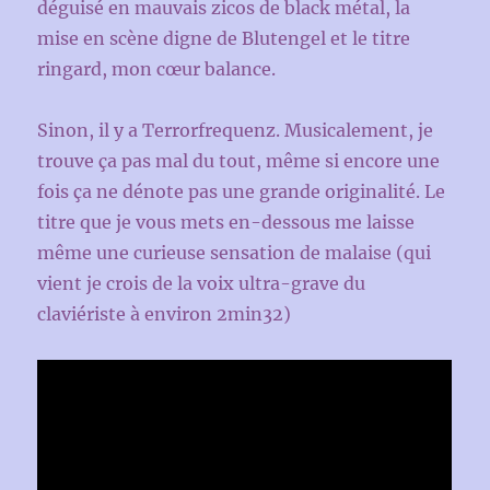
déguisé en mauvais zicos de black métal, la
mise en scène digne de Blutengel et le titre
ringard, mon cœur balance.
Sinon, il y a Terrorfrequenz. Musicalement, je
trouve ça pas mal du tout, même si encore une
fois ça ne dénote pas une grande originalité. Le
titre que je vous mets en-dessous me laisse
même une curieuse sensation de malaise (qui
vient je crois de la voix ultra-grave du
claviériste à environ 2min32)