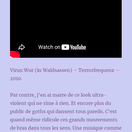
Virus:Wut (in Waldsassen) – Terrorfrequenz –
2010.
Par contre, j’en ai marre de ce look ultra-
violent qui ne rime à rien. Et encore plus du
public de goths qui dansent tous pareils. C’est
quand même ridicule ces grands mouvements
de bras dans tous les sens. Une musique comme