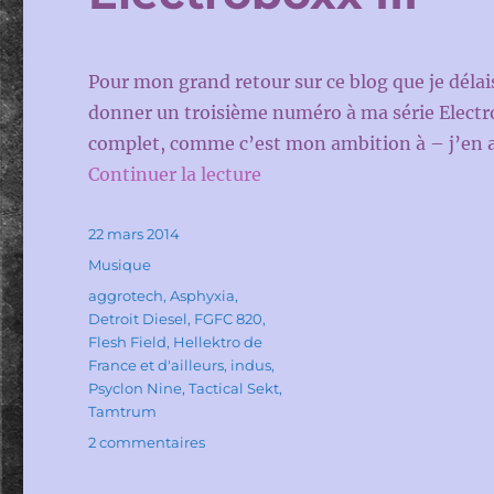
Pour mon grand retour sur ce blog que je délais
donner un troisième numéro à ma série Electro
complet, comme c’est mon ambition à – j’en a
de « Electroböxx III »
Continuer la lecture
Publié
22 mars 2014
le
Catégories
Musique
Étiquettes
aggrotech
,
Asphyxia
,
Detroit Diesel
,
FGFC 820
,
Flesh Field
,
Hellektro de
France et d'ailleurs
,
indus
,
Psyclon Nine
,
Tactical Sekt
,
Tamtrum
sur
2 commentaires
Electroböxx
III