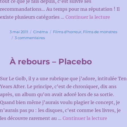
tout ce que je fais depuis, c’est suivre ses
recommandations… Au temps pour ma réputation ! Il
de « Fea
existe plusieurs catégories …
Continuer la lecture
Publié
Catégories
Étiquettes
3 mai 2011
Cinéma
Films d'horreur
,
Films de monstres
le
sur
3 commentaires
Fear
of
the
À rebours – Placebo
dark
I
Sur Le Golb, il y a une rubrique que j’adore, intitulée Ten
Years After. Le principe, c’est de chroniquer, dix ans
après, un album qu’on avait adoré lors de sa sortie.
Quand bien même j’aurais voulu plagier le concept, je
n’aurais pas pu : les disques, c’est comme les livres, je
de « À r
les découvre rarement au …
Continuer la lecture